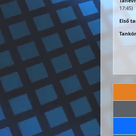
Tanévn
17:45)
Első ta
Tankön