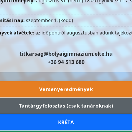
yitó ünnepély:
augusztus 31. (hétfő) 18:00 (gyülekező 17:3
nítási nap:
szeptember 1. (kedd)
yvek átvétele:
az időpontról augusztusban adunk tájékozt
titkarsag@bolyaigimnazium.elte.hu
+36 94 513 680
Versenyeredmények
Tantárgyfelosztás (csak tanároknak)
KRÉTA