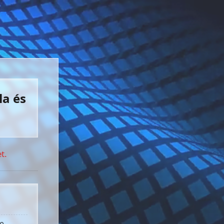
la és
t.