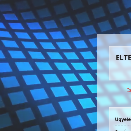
ELTE
I
Ügyele