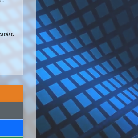
0-
atást.