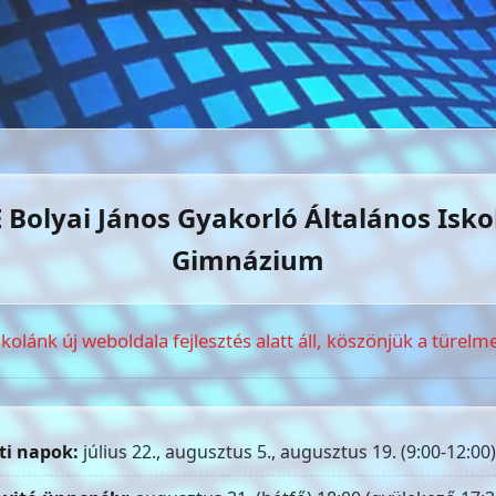
 Bolyai János Gyakorló Általános Isko
Gimnázium
skolánk új weboldala fejlesztés alatt áll, köszönjük a türelme
ti napok:
július 22., augusztus 5., augusztus 19. (9:00-12:00)