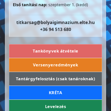
Első tanítási nap:
szeptember 1. (kedd)
titkarsag@bolyaigimnazium.elte.hu
+36 94 513 680
Tankönyvek átvétele
Versenyeredmények
Tantárgyfelosztás (csak tanároknak)
KRÉTA
Levelezés