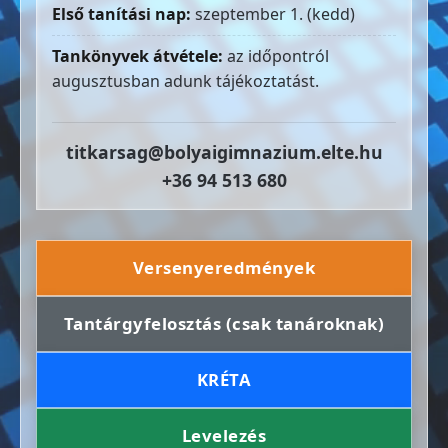
Első tanítási nap:
szeptember 1. (kedd)
Tankönyvek átvétele:
az időpontról
augusztusban adunk tájékoztatást.
titkarsag@bolyaigimnazium.elte.hu
+36 94 513 680
Versenyeredmények
Tantárgyfelosztás (csak tanároknak)
KRÉTA
Levelezés