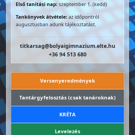
Első tanítási nap:
szeptember 1. (kedd)
Tankönyvek átvétele:
az időpontról
augusztusban adunk tájékoztatást.
titkarsag@bolyaigimnazium.elte.hu
+36 94 513 680
Versenyeredmények
Tantárgyfelosztás (csak tanároknak)
KRÉTA
Levelezés