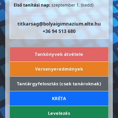
Első tanítási nap:
szeptember 1. (kedd)
titkarsag@bolyaigimnazium.elte.hu
+36 94 513 680
Tankönyvek átvétele
Versenyeredmények
Tantárgyfelosztás (csak tanároknak)
KRÉTA
Levelezés