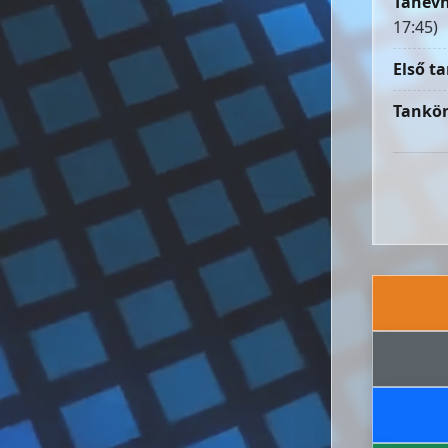
Tanévn
17:45)
Első ta
Tankön