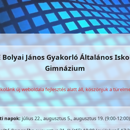
 Bolyai János Gyakorló Általános Isko
Gimnázium
skolánk új weboldala fejlesztés alatt áll, köszönjük a türelme
ti napok:
július 22., augusztus 5., augusztus 19. (9:00-12:00)