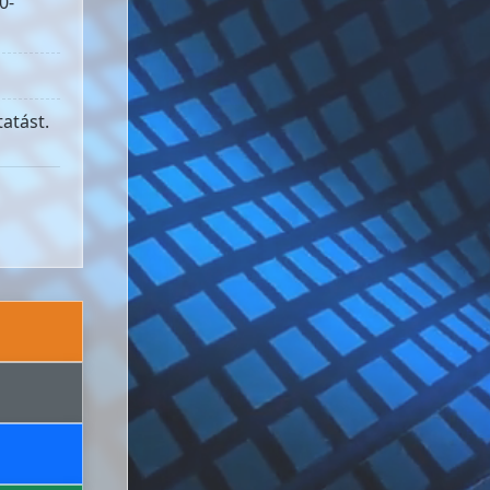
0-
atást.