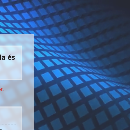
la és
t.