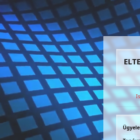
ELTE
I
Ügyele