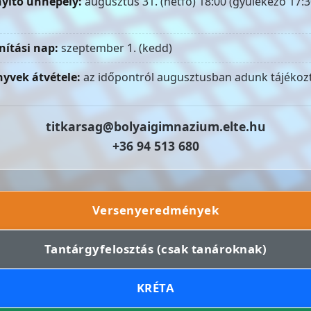
yitó ünnepély:
augusztus 31. (hétfő) 18:00 (gyülekező 17:3
nítási nap:
szeptember 1. (kedd)
yvek átvétele:
az időpontról augusztusban adunk tájékozt
titkarsag@bolyaigimnazium.elte.hu
+36 94 513 680
Versenyeredmények
Tantárgyfelosztás (csak tanároknak)
KRÉTA