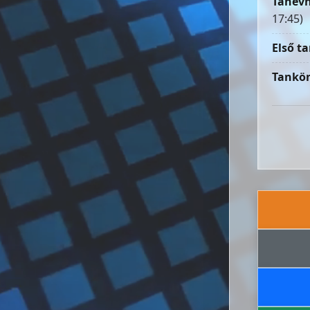
Tanévn
17:45)
Első ta
Tankön