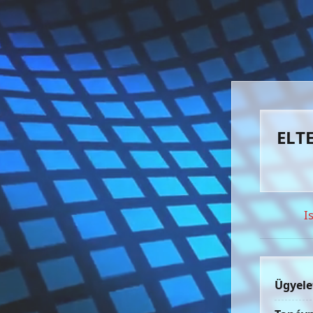
ELTE
I
Ügyele