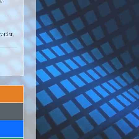
0-
atást.