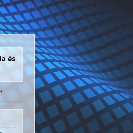
la és
t.