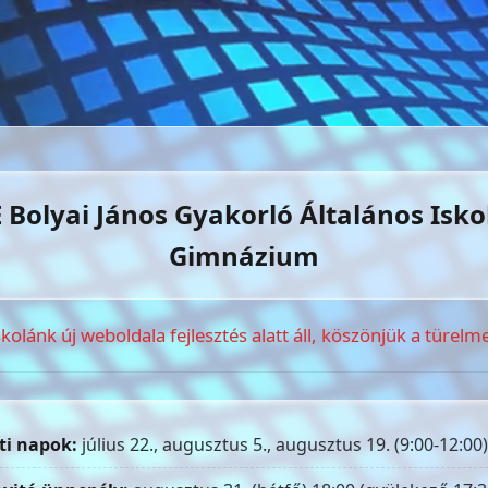
 Bolyai János Gyakorló Általános Isko
Gimnázium
skolánk új weboldala fejlesztés alatt áll, köszönjük a türelme
ti napok:
július 22., augusztus 5., augusztus 19. (9:00-12:00)