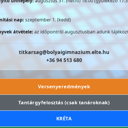
yitó ünnepély:
augusztus 31. (hétfő) 18:00 (gyülekező 17:3
nítási nap:
szeptember 1. (kedd)
yvek átvétele:
az időpontról augusztusban adunk tájékozt
titkarsag@bolyaigimnazium.elte.hu
+36 94 513 680
Versenyeredmények
Tantárgyfelosztás (csak tanároknak)
KRÉTA