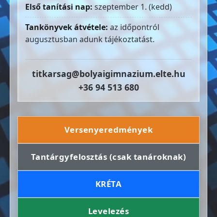
Első tanítási nap:
szeptember 1. (kedd)
Tankönyvek átvétele:
az időpontról
augusztusban adunk tájékoztatást.
titkarsag@bolyaigimnazium.elte.hu
+36 94 513 680
Versenyeredmények
Tantárgyfelosztás (csak tanároknak)
KRÉTA
Levelezés