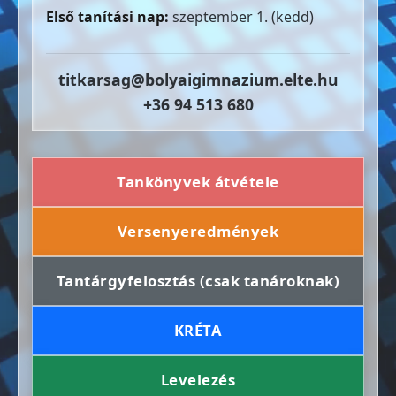
Első tanítási nap:
szeptember 1. (kedd)
titkarsag@bolyaigimnazium.elte.hu
+36 94 513 680
Tankönyvek átvétele
Versenyeredmények
Tantárgyfelosztás (csak tanároknak)
KRÉTA
Levelezés