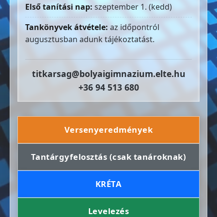
Első tanítási nap:
szeptember 1. (kedd)
Tankönyvek átvétele:
az időpontról
augusztusban adunk tájékoztatást.
titkarsag@bolyaigimnazium.elte.hu
+36 94 513 680
Versenyeredmények
Tantárgyfelosztás (csak tanároknak)
KRÉTA
Levelezés