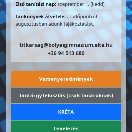
Első tanítási nap:
szeptember 1. (kedd)
Tankönyvek átvétele:
az időpontról
augusztusban adunk tájékoztatást.
titkarsag@bolyaigimnazium.elte.hu
+36 94 513 680
Versenyeredmények
Tantárgyfelosztás (csak tanároknak)
KRÉTA
Levelezés