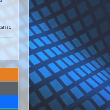
0-
atást.