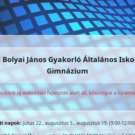
 Bolyai János Gyakorló Általános Isko
Gimnázium
skolánk új weboldala fejlesztés alatt áll, köszönjük a türelme
ti napok:
július 22., augusztus 5., augusztus 19. (9:00-12:00)