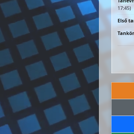
Tanévn
17:45)
Első ta
Tankön