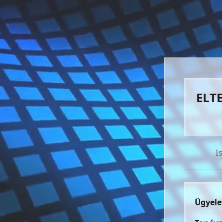
ELTE
I
Ügyele