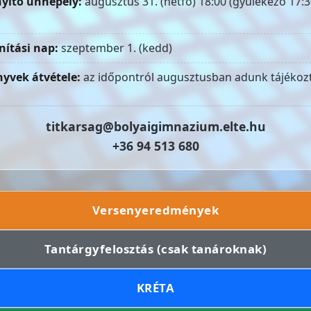
yitó ünnepély:
augusztus 31. (hétfő) 18:00 (gyülekező 17:3
nítási nap:
szeptember 1. (kedd)
yvek átvétele:
az időpontról augusztusban adunk tájékozt
titkarsag@bolyaigimnazium.elte.hu
+36 94 513 680
Versenyeredmények
Tantárgyfelosztás (csak tanároknak)
KRÉTA