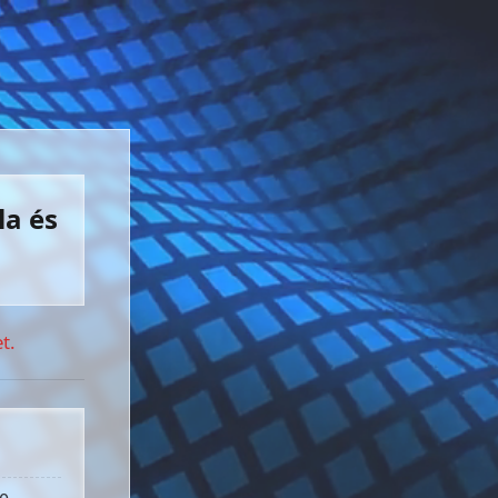
la és
t.