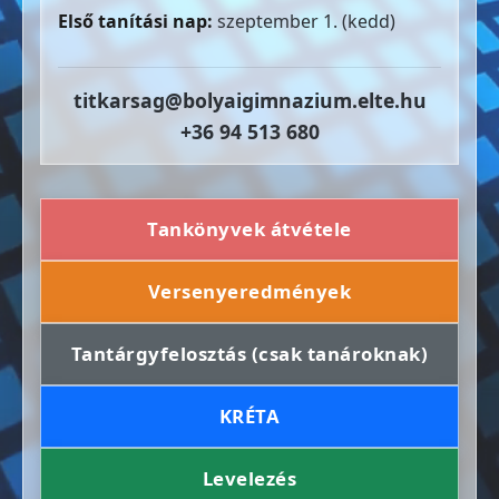
Első tanítási nap:
szeptember 1. (kedd)
titkarsag@bolyaigimnazium.elte.hu
+36 94 513 680
Tankönyvek átvétele
Versenyeredmények
Tantárgyfelosztás (csak tanároknak)
KRÉTA
Levelezés