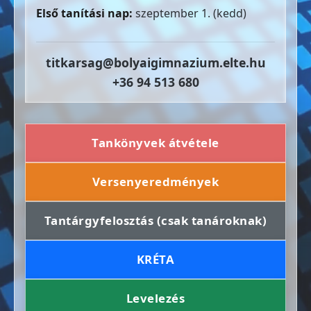
Első tanítási nap:
szeptember 1. (kedd)
titkarsag@bolyaigimnazium.elte.hu
+36 94 513 680
Tankönyvek átvétele
Versenyeredmények
Tantárgyfelosztás (csak tanároknak)
KRÉTA
Levelezés