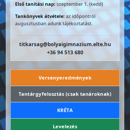
Első tanítási nap:
szeptember 1. (kedd)
Tankönyvek átvétele:
az időpontról
augusztusban adunk tájékoztatást.
titkarsag@bolyaigimnazium.elte.hu
+36 94 513 680
Versenyeredmények
Tantárgyfelosztás (csak tanároknak)
KRÉTA
Levelezés