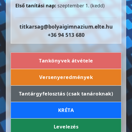
Első tanítási nap:
szeptember 1. (kedd)
titkarsag@bolyaigimnazium.elte.hu
+36 94 513 680
Tankönyvek átvétele
Versenyeredmények
Tantárgyfelosztás (csak tanároknak)
KRÉTA
Levelezés