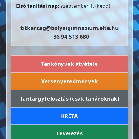
Első tanítási nap:
szeptember 1. (kedd)
titkarsag@bolyaigimnazium.elte.hu
+36 94 513 680
Tankönyvek átvétele
Versenyeredmények
Tantárgyfelosztás (csak tanároknak)
KRÉTA
Levelezés