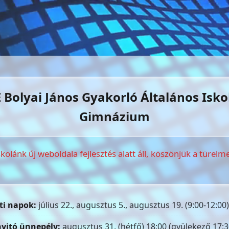
 Bolyai János Gyakorló Általános Isko
Gimnázium
skolánk új weboldala fejlesztés alatt áll, köszönjük a türelme
ti napok:
július 22., augusztus 5., augusztus 19. (9:00-12:00)
yitó ünnepély:
augusztus 31. (hétfő) 18:00 (gyülekező 17:3