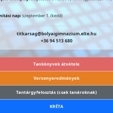
nítási nap:
szeptember 1. (kedd)
titkarsag@bolyaigimnazium.elte.hu
+36 94 513 680
Tankönyvek átvétele
Versenyeredmények
Tantárgyfelosztás (csak tanároknak)
KRÉTA