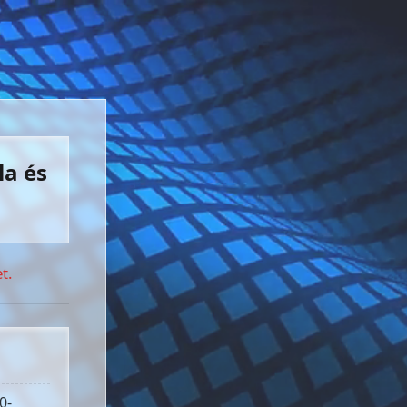
la és
t.
0-