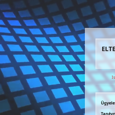
ELTE
I
Ügyele
Tanévn