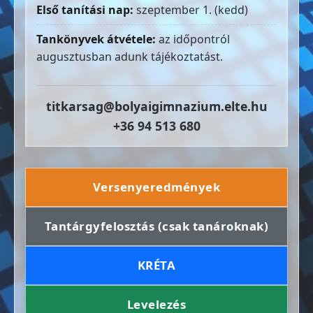
Első tanítási nap:
szeptember 1. (kedd)
Tankönyvek átvétele:
az időpontról
augusztusban adunk tájékoztatást.
titkarsag@bolyaigimnazium.elte.hu
+36 94 513 680
Versenyeredmények
Tantárgyfelosztás (csak tanároknak)
KRÉTA
Levelezés