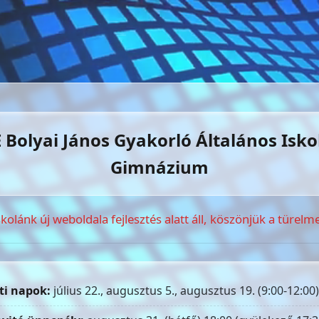
 Bolyai János Gyakorló Általános Isko
Gimnázium
skolánk új weboldala fejlesztés alatt áll, köszönjük a türelme
ti napok:
július 22., augusztus 5., augusztus 19. (9:00-12:00)