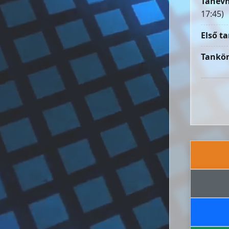
Tanévn
17:45)
Első ta
Tankön