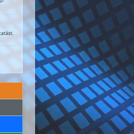
0-
atást.