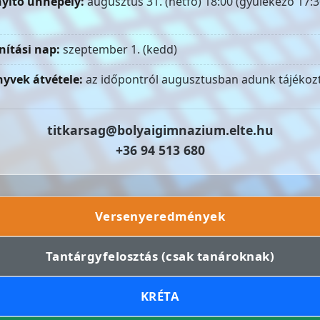
yitó ünnepély:
augusztus 31. (hétfő) 18:00 (gyülekező 17:3
nítási nap:
szeptember 1. (kedd)
yvek átvétele:
az időpontról augusztusban adunk tájékozt
titkarsag@bolyaigimnazium.elte.hu
+36 94 513 680
Versenyeredmények
Tantárgyfelosztás (csak tanároknak)
KRÉTA