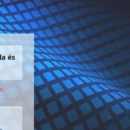
la és
t.