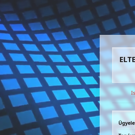
ELTE
I
Ügyele