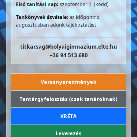
Első tanítási nap:
szeptember 1. (kedd)
Tankönyvek átvétele:
az időpontról
augusztusban adunk tájékoztatást.
titkarsag@bolyaigimnazium.elte.hu
+36 94 513 680
Versenyeredmények
Tantárgyfelosztás (csak tanároknak)
KRÉTA
Levelezés