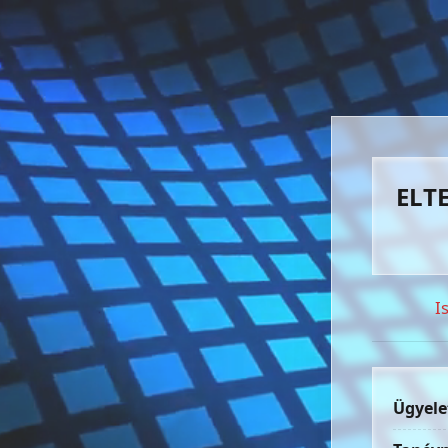
ELTE
I
Ügyele