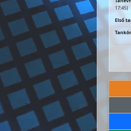
Tanévn
17:45)
Első ta
Tankön