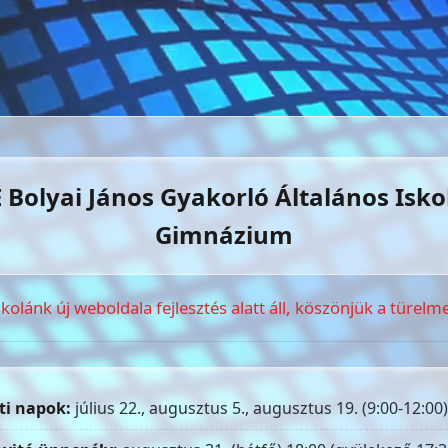
 Bolyai János Gyakorló Általános Isko
Gimnázium
skolánk új weboldala fejlesztés alatt áll, köszönjük a türelme
ti napok:
július 22., augusztus 5., augusztus 19. (9:00-12:00)