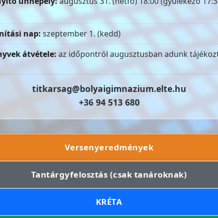
yitó ünnepély:
augusztus 31. (hétfő) 18:00 (gyülekező 17:3
nítási nap:
szeptember 1. (kedd)
yvek átvétele:
az időpontról augusztusban adunk tájékozt
titkarsag@bolyaigimnazium.elte.hu
+36 94 513 680
Versenyeredmények
Tantárgyfelosztás (csak tanároknak)
KRÉTA