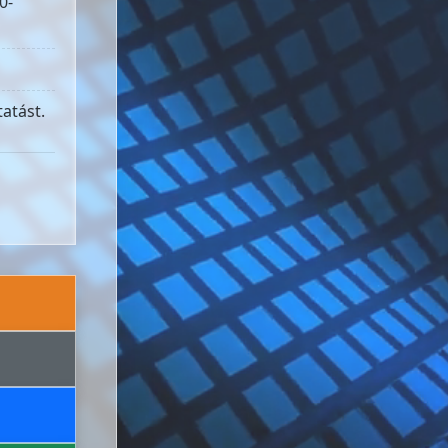
0-
atást.