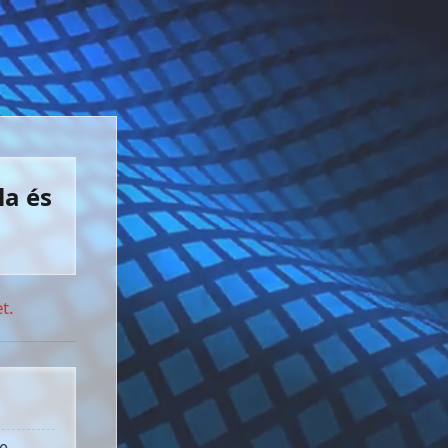
la és
t.