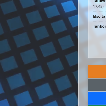
Tanévn
17:45)
Első ta
Tankön