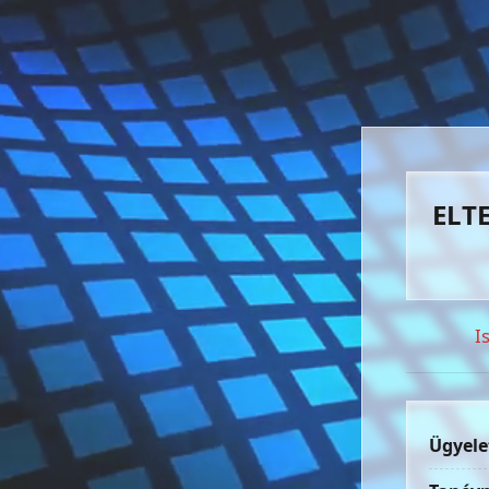
ELTE
I
Ügyele