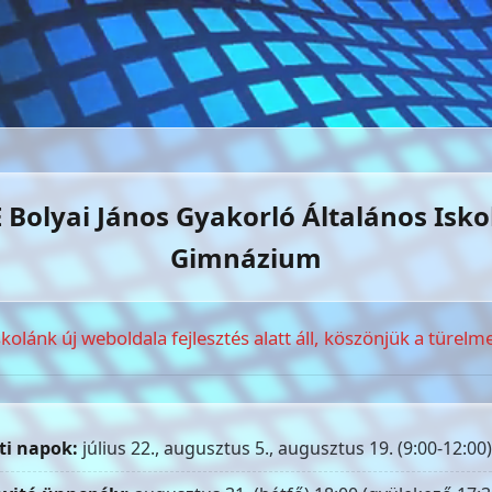
 Bolyai János Gyakorló Általános Isko
Gimnázium
skolánk új weboldala fejlesztés alatt áll, köszönjük a türelme
ti napok:
július 22., augusztus 5., augusztus 19. (9:00-12:00)