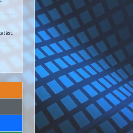
0-
atást.