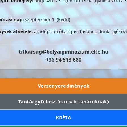
yitó ünnepély:
augusztus 31. (hétfő) 18:00 (gyülekező 17:3
nítási nap:
szeptember 1. (kedd)
yvek átvétele:
az időpontról augusztusban adunk tájékozt
titkarsag@bolyaigimnazium.elte.hu
+36 94 513 680
Versenyeredmények
Tantárgyfelosztás (csak tanároknak)
KRÉTA