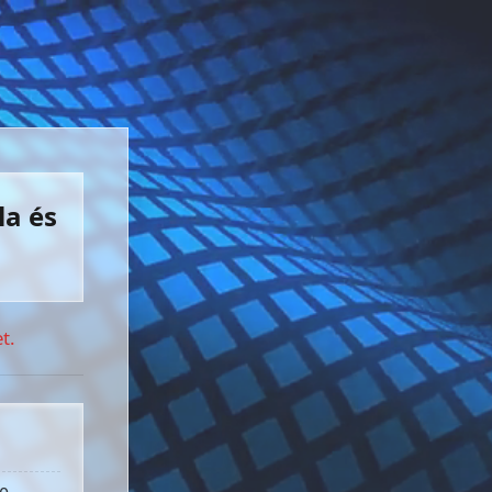
la és
t.