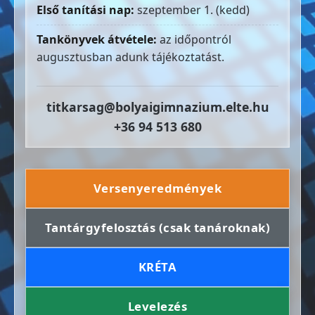
Első tanítási nap:
szeptember 1. (kedd)
Tankönyvek átvétele:
az időpontról
augusztusban adunk tájékoztatást.
titkarsag@bolyaigimnazium.elte.hu
+36 94 513 680
Versenyeredmények
Tantárgyfelosztás (csak tanároknak)
KRÉTA
Levelezés