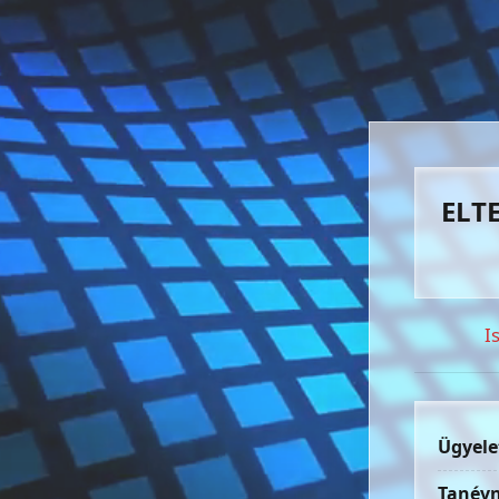
ELTE
I
Ügyele
Tanévn