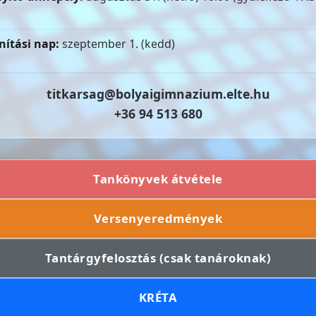
nítási nap:
szeptember 1. (kedd)
titkarsag@bolyaigimnazium.elte.hu
+36 94 513 680
Tankönyvek átvétele
Versenyeredmények
Tantárgyfelosztás (csak tanároknak)
KRÉTA