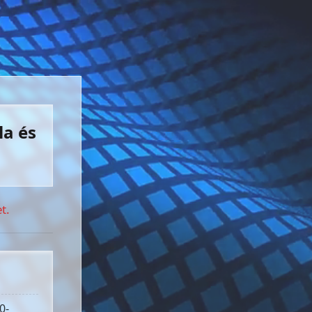
la és
t.
0-