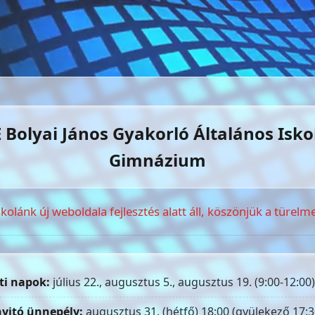
 Bolyai János Gyakorló Általános Isko
Gimnázium
skolánk új weboldala fejlesztés alatt áll, köszönjük a türelme
ti napok:
július 22., augusztus 5., augusztus 19. (9:00-12:00)
yitó ünnepély:
augusztus 31. (hétfő) 18:00 (gyülekező 17:3