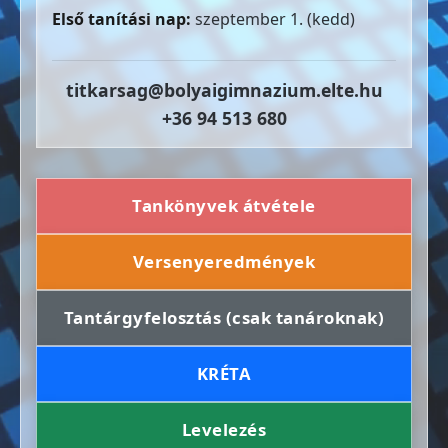
Első tanítási nap:
szeptember 1. (kedd)
titkarsag@bolyaigimnazium.elte.hu
+36 94 513 680
Tankönyvek átvétele
Versenyeredmények
Tantárgyfelosztás (csak tanároknak)
KRÉTA
Levelezés