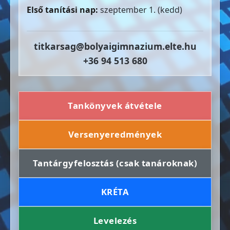
Első tanítási nap:
szeptember 1. (kedd)
titkarsag@bolyaigimnazium.elte.hu
+36 94 513 680
Tankönyvek átvétele
Versenyeredmények
Tantárgyfelosztás (csak tanároknak)
KRÉTA
Levelezés