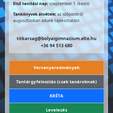
Első tanítási nap:
szeptember 1. (kedd)
Tankönyvek átvétele:
az időpontról
augusztusban adunk tájékoztatást.
titkarsag@bolyaigimnazium.elte.hu
+36 94 513 680
Versenyeredmények
Tantárgyfelosztás (csak tanároknak)
KRÉTA
Levelezés