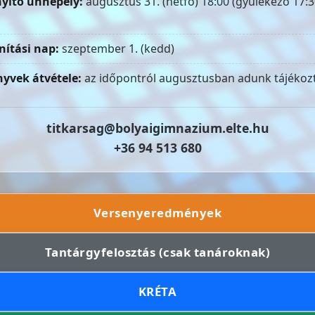
yitó ünnepély:
augusztus 31. (hétfő) 18:00 (gyülekező 17:3
nítási nap:
szeptember 1. (kedd)
yvek átvétele:
az időpontról augusztusban adunk tájékozt
titkarsag@bolyaigimnazium.elte.hu
+36 94 513 680
Versenyeredmények
Tantárgyfelosztás (csak tanároknak)
KRÉTA