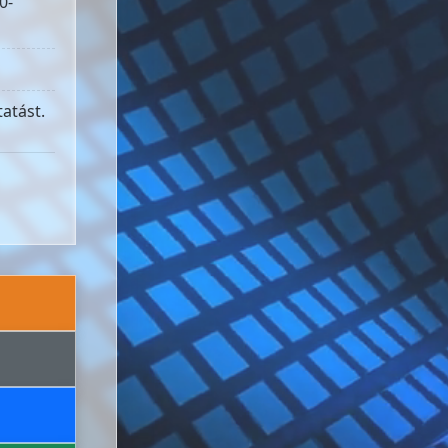
0-
atást.