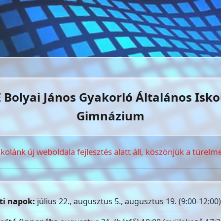
 Bolyai János Gyakorló Általános Isko
Gimnázium
skolánk új weboldala fejlesztés alatt áll, köszönjük a türelme
ti napok:
július 22., augusztus 5., augusztus 19. (9:00-12:00)