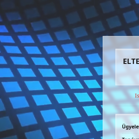
ELTE
I
Ügyele