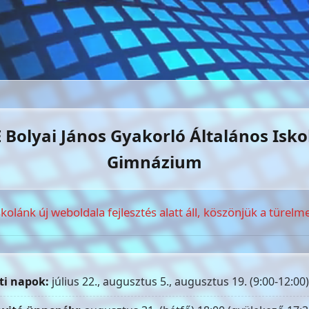
 Bolyai János Gyakorló Általános Isko
Gimnázium
skolánk új weboldala fejlesztés alatt áll, köszönjük a türelme
ti napok:
július 22., augusztus 5., augusztus 19. (9:00-12:00)