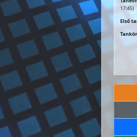
Tanévn
17:45)
Első ta
Tankön