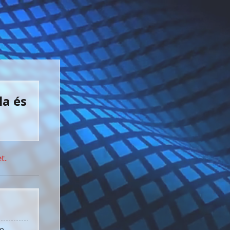
la és
t.