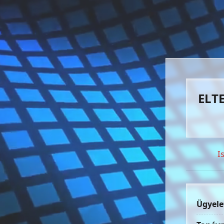
ELTE
I
Ügyele