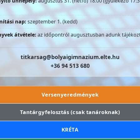
yitó ünnepély:
augusztus 31. (hétfő) 18:00 (gyülekező 17:3
nítási nap:
szeptember 1. (kedd)
yvek átvétele:
az időpontról augusztusban adunk tájékozt
titkarsag@bolyaigimnazium.elte.hu
+36 94 513 680
Versenyeredmények
Tantárgyfelosztás (csak tanároknak)
KRÉTA