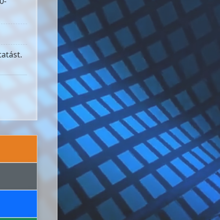
0-
atást.