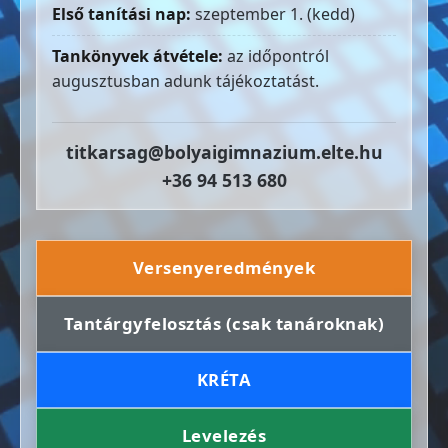
Első tanítási nap:
szeptember 1. (kedd)
Tankönyvek átvétele:
az időpontról
augusztusban adunk tájékoztatást.
titkarsag@bolyaigimnazium.elte.hu
+36 94 513 680
Versenyeredmények
Tantárgyfelosztás (csak tanároknak)
KRÉTA
Levelezés