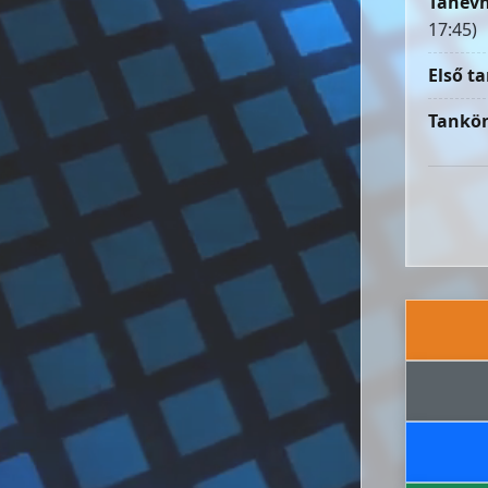
Tanévn
17:45)
Első ta
Tankön