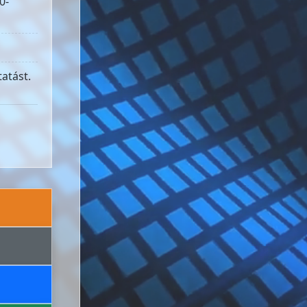
0-
atást.