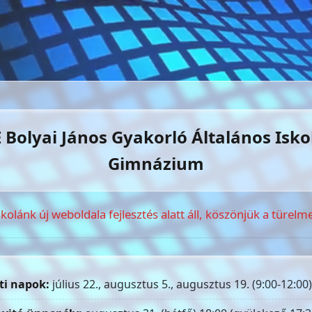
 Bolyai János Gyakorló Általános Isko
Gimnázium
skolánk új weboldala fejlesztés alatt áll, köszönjük a türelme
ti napok:
július 22., augusztus 5., augusztus 19. (9:00-12:00)