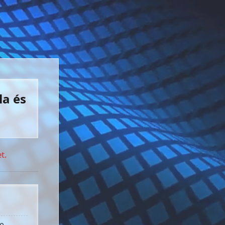
la és
t.