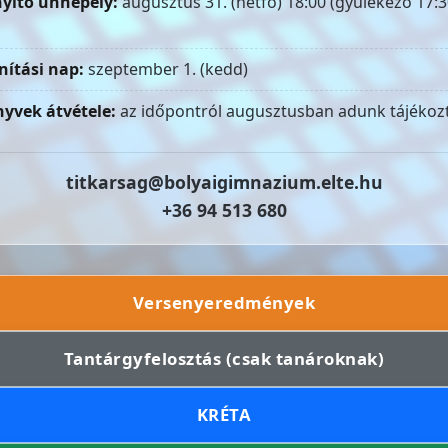
yitó ünnepély:
augusztus 31. (hétfő) 18:00 (gyülekező 17:3
nítási nap:
szeptember 1. (kedd)
yvek átvétele:
az időpontról augusztusban adunk tájékozt
titkarsag@bolyaigimnazium.elte.hu
+36 94 513 680
Versenyeredmények
Tantárgyfelosztás (csak tanároknak)
KRÉTA