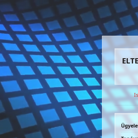
ELTE
I
Ügyele