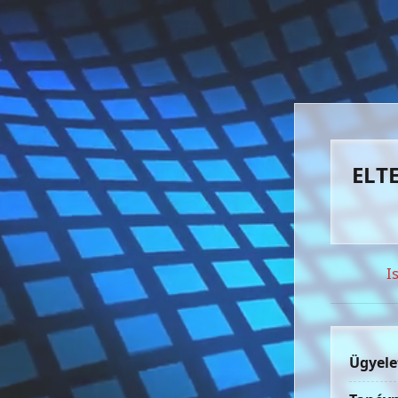
ELTE
I
Ügyele