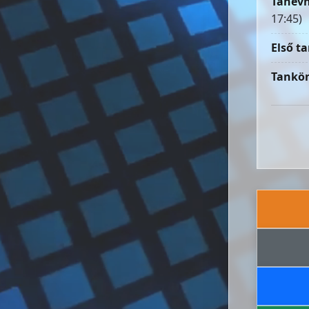
Tanévn
17:45)
Első ta
Tankön