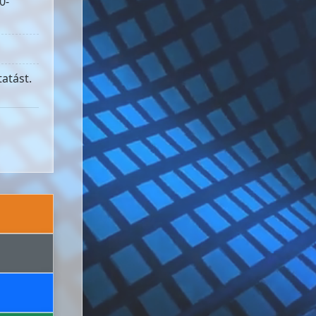
0-
atást.