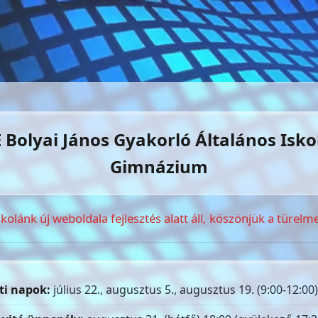
 Bolyai János Gyakorló Általános Isko
Gimnázium
skolánk új weboldala fejlesztés alatt áll, köszönjük a türelme
ti napok:
július 22., augusztus 5., augusztus 19. (9:00-12:00)