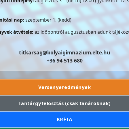
yitó ünnepély:
augusztus 31. (hétfő) 18:00 (gyülekező 17:3
nítási nap:
szeptember 1. (kedd)
yvek átvétele:
az időpontról augusztusban adunk tájékozt
titkarsag@bolyaigimnazium.elte.hu
+36 94 513 680
Versenyeredmények
Tantárgyfelosztás (csak tanároknak)
KRÉTA