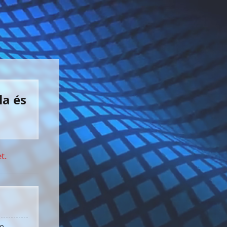
la és
t.