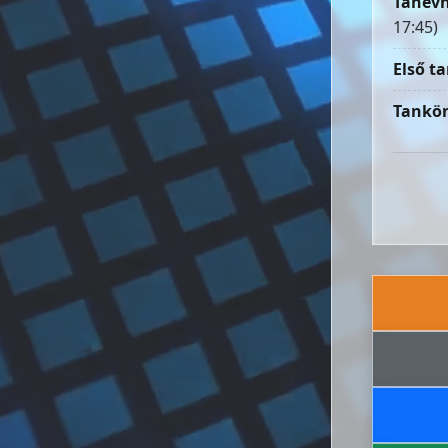
Tanévn
17:45)
Első ta
Tankön