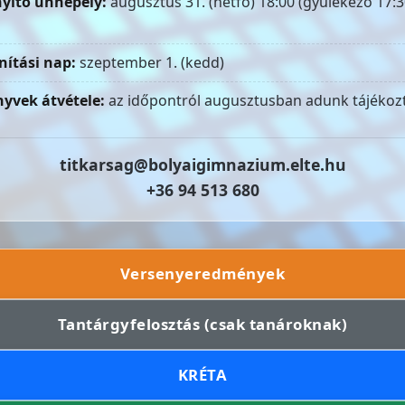
yitó ünnepély:
augusztus 31. (hétfő) 18:00 (gyülekező 17:3
nítási nap:
szeptember 1. (kedd)
yvek átvétele:
az időpontról augusztusban adunk tájékozt
titkarsag@bolyaigimnazium.elte.hu
+36 94 513 680
Versenyeredmények
Tantárgyfelosztás (csak tanároknak)
KRÉTA