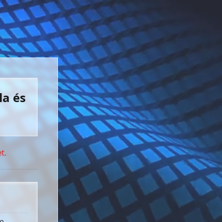
la és
t.