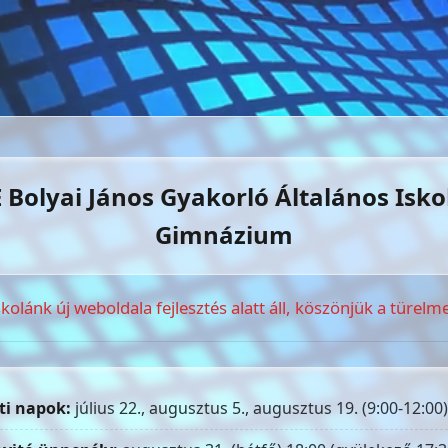
 Bolyai János Gyakorló Általános Isko
Gimnázium
skolánk új weboldala fejlesztés alatt áll, köszönjük a türelme
ti napok:
július 22., augusztus 5., augusztus 19. (9:00-12:00)