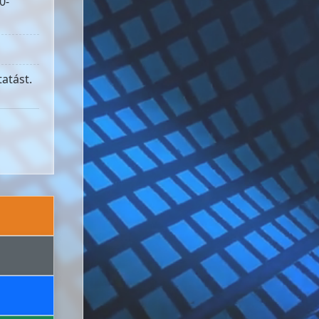
0-
atást.