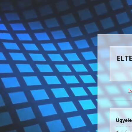
ELTE
I
Ügyele