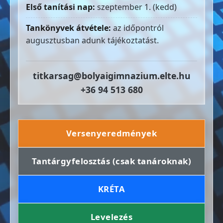
Első tanítási nap:
szeptember 1. (kedd)
Tankönyvek átvétele:
az időpontról
augusztusban adunk tájékoztatást.
titkarsag@bolyaigimnazium.elte.hu
+36 94 513 680
Versenyeredmények
Tantárgyfelosztás (csak tanároknak)
KRÉTA
Levelezés