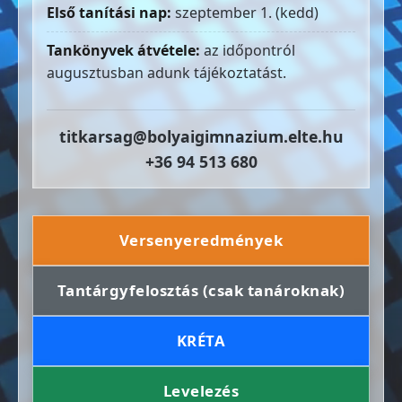
Első tanítási nap:
szeptember 1. (kedd)
Tankönyvek átvétele:
az időpontról
augusztusban adunk tájékoztatást.
titkarsag@bolyaigimnazium.elte.hu
+36 94 513 680
Versenyeredmények
Tantárgyfelosztás (csak tanároknak)
KRÉTA
Levelezés