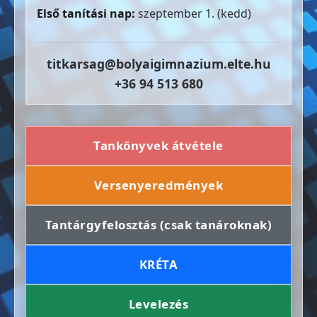
Első tanítási nap:
szeptember 1. (kedd)
titkarsag@bolyaigimnazium.elte.hu
+36 94 513 680
Tankönyvek átvétele
Versenyeredmények
Tantárgyfelosztás (csak tanároknak)
KRÉTA
Levelezés