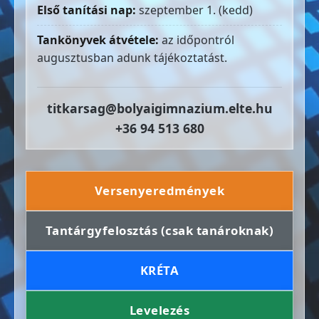
Első tanítási nap:
szeptember 1. (kedd)
Tankönyvek átvétele:
az időpontról
augusztusban adunk tájékoztatást.
titkarsag@bolyaigimnazium.elte.hu
+36 94 513 680
Versenyeredmények
Tantárgyfelosztás (csak tanároknak)
KRÉTA
Levelezés