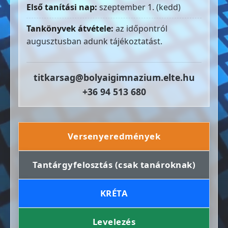
Első tanítási nap:
szeptember 1. (kedd)
Tankönyvek átvétele:
az időpontról
augusztusban adunk tájékoztatást.
titkarsag@bolyaigimnazium.elte.hu
+36 94 513 680
Versenyeredmények
Tantárgyfelosztás (csak tanároknak)
KRÉTA
Levelezés