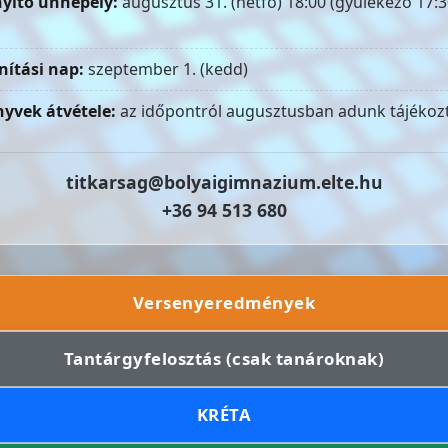
yitó ünnepély:
augusztus 31. (hétfő) 18:00 (gyülekező 17:3
nítási nap:
szeptember 1. (kedd)
yvek átvétele:
az időpontról augusztusban adunk tájékozt
titkarsag@bolyaigimnazium.elte.hu
+36 94 513 680
Versenyeredmények
Tantárgyfelosztás (csak tanároknak)
KRÉTA