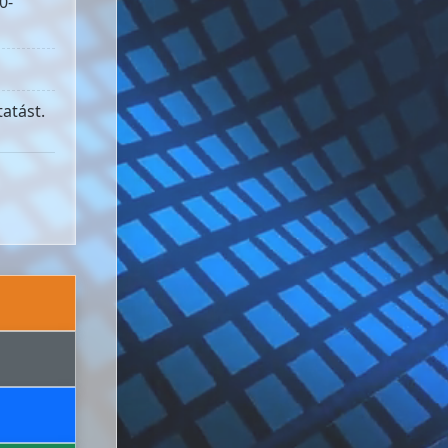
0-
atást.