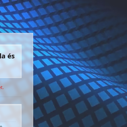
la és
t.