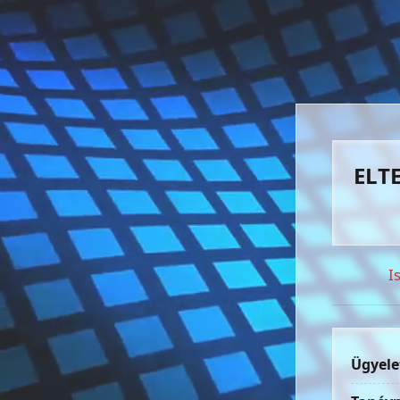
ELTE
I
Ügyele