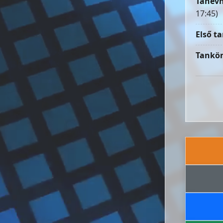
Tanévn
17:45)
Első ta
Tankön