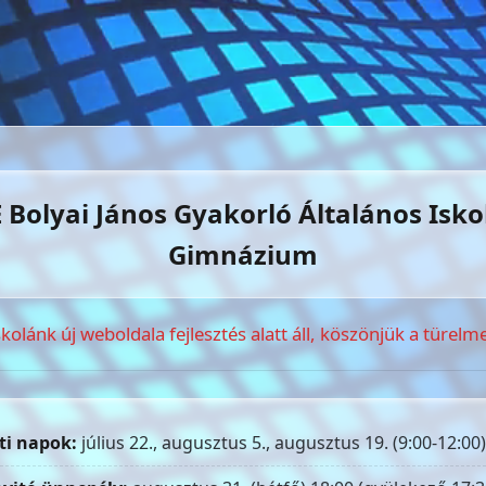
 Bolyai János Gyakorló Általános Isko
Gimnázium
skolánk új weboldala fejlesztés alatt áll, köszönjük a türelme
ti napok:
július 22., augusztus 5., augusztus 19. (9:00-12:00)