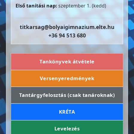
Első tanítási nap:
szeptember 1. (kedd)
titkarsag@bolyaigimnazium.elte.hu
+36 94 513 680
Tankönyvek átvétele
Versenyeredmények
Tantárgyfelosztás (csak tanároknak)
KRÉTA
Levelezés