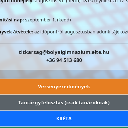
yitó ünnepély:
augusztus 31. (hétfő) 18:00 (gyülekező 17:3
nítási nap:
szeptember 1. (kedd)
yvek átvétele:
az időpontról augusztusban adunk tájékozt
titkarsag@bolyaigimnazium.elte.hu
+36 94 513 680
Versenyeredmények
Tantárgyfelosztás (csak tanároknak)
KRÉTA