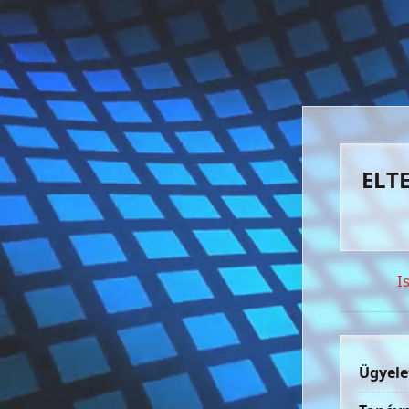
ELTE
I
Ügyele