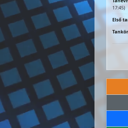
Tanévn
17:45)
Első ta
Tankön