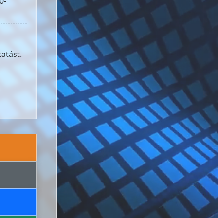
0-
atást.