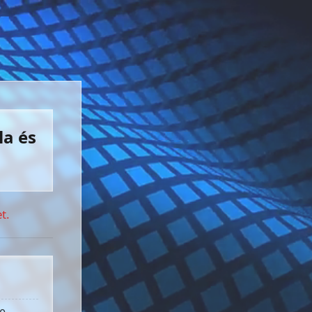
la és
t.