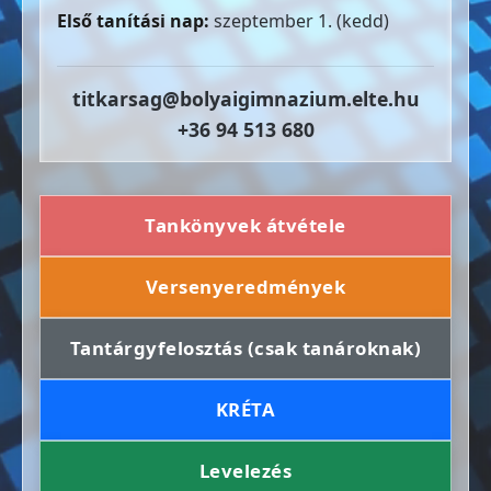
Első tanítási nap:
szeptember 1. (kedd)
titkarsag@bolyaigimnazium.elte.hu
+36 94 513 680
Tankönyvek átvétele
Versenyeredmények
Tantárgyfelosztás (csak tanároknak)
KRÉTA
Levelezés