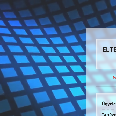
ELTE
I
Ügyele
Tanévn