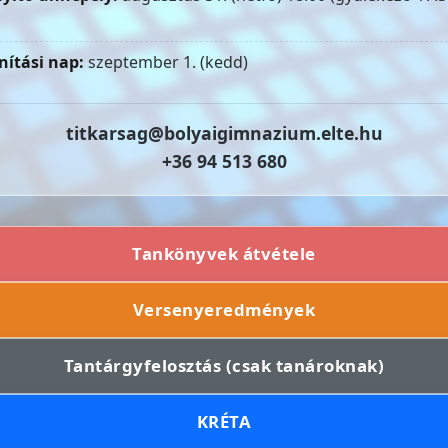
nítási nap:
szeptember 1. (kedd)
titkarsag@bolyaigimnazium.elte.hu
+36 94 513 680
Tankönyvek átvétele
Versenyeredmények
Tantárgyfelosztás (csak tanároknak)
KRÉTA