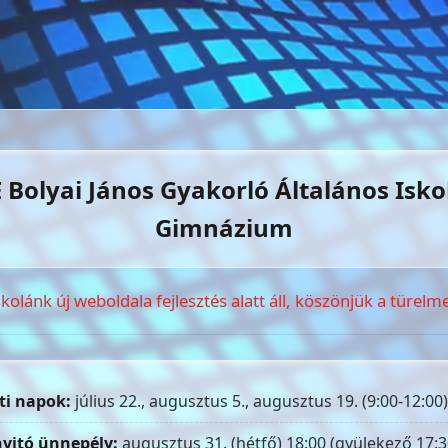
 Bolyai János Gyakorló Általános Isko
Gimnázium
skolánk új weboldala fejlesztés alatt áll, köszönjük a türelme
ti napok:
július 22., augusztus 5., augusztus 19. (9:00-12:00)
yitó ünnepély:
augusztus 31. (hétfő) 18:00 (gyülekező 17:3