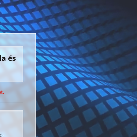
la és
t.
0-