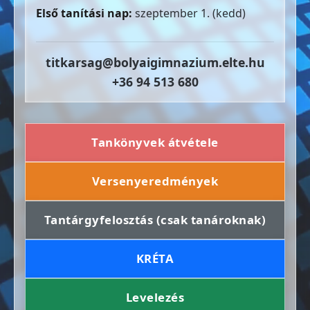
Első tanítási nap:
szeptember 1. (kedd)
titkarsag@bolyaigimnazium.elte.hu
+36 94 513 680
Tankönyvek átvétele
Versenyeredmények
Tantárgyfelosztás (csak tanároknak)
KRÉTA
Levelezés