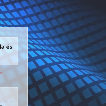
la és
t.