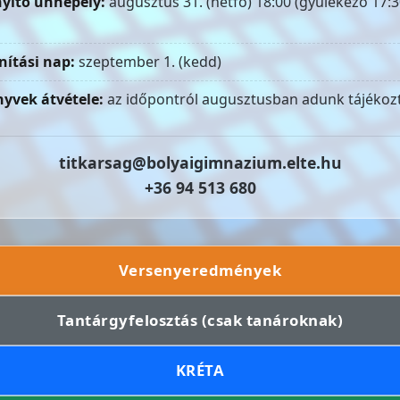
yitó ünnepély:
augusztus 31. (hétfő) 18:00 (gyülekező 17:3
nítási nap:
szeptember 1. (kedd)
yvek átvétele:
az időpontról augusztusban adunk tájékozt
titkarsag@bolyaigimnazium.elte.hu
+36 94 513 680
Versenyeredmények
Tantárgyfelosztás (csak tanároknak)
KRÉTA