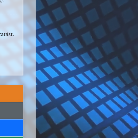
0-
atást.