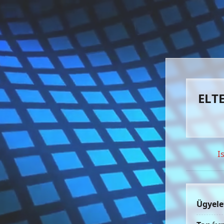
ELTE
I
Ügyele