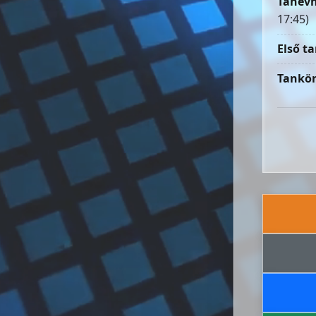
Tanévn
17:45)
Első ta
Tankön