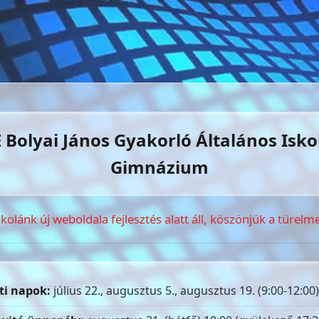
 Bolyai János Gyakorló Általános Isko
Gimnázium
skolánk új weboldala fejlesztés alatt áll, köszönjük a türelme
ti napok:
július 22., augusztus 5., augusztus 19. (9:00-12:00)