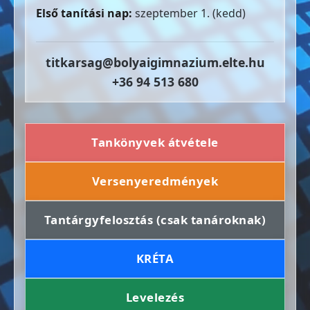
Első tanítási nap:
szeptember 1. (kedd)
titkarsag@bolyaigimnazium.elte.hu
+36 94 513 680
Tankönyvek átvétele
Versenyeredmények
Tantárgyfelosztás (csak tanároknak)
KRÉTA
Levelezés