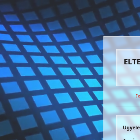
ELTE
I
Ügyele