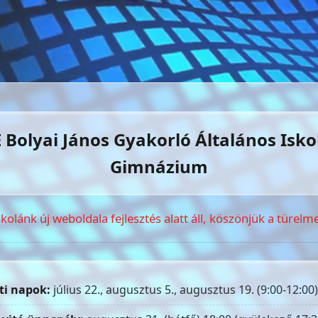
 Bolyai János Gyakorló Általános Isko
Gimnázium
skolánk új weboldala fejlesztés alatt áll, köszönjük a türelme
ti napok:
július 22., augusztus 5., augusztus 19. (9:00-12:00)