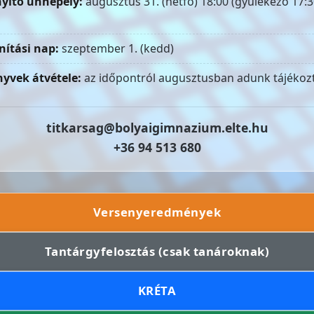
yitó ünnepély:
augusztus 31. (hétfő) 18:00 (gyülekező 17:3
nítási nap:
szeptember 1. (kedd)
yvek átvétele:
az időpontról augusztusban adunk tájékozt
titkarsag@bolyaigimnazium.elte.hu
+36 94 513 680
Versenyeredmények
Tantárgyfelosztás (csak tanároknak)
KRÉTA