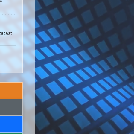
0-
atást.