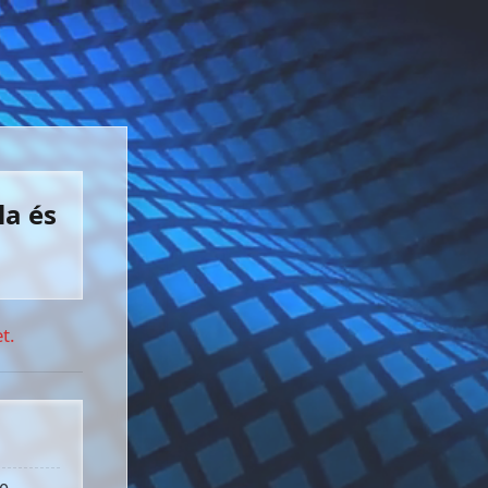
la és
t.