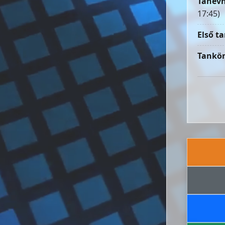
Tanévn
17:45)
Első ta
Tankön