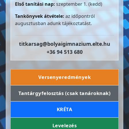
Első tanítási nap:
szeptember 1. (kedd)
Tankönyvek átvétele:
az időpontról
augusztusban adunk tájékoztatást.
titkarsag@bolyaigimnazium.elte.hu
+36 94 513 680
Versenyeredmények
Tantárgyfelosztás (csak tanároknak)
KRÉTA
Levelezés