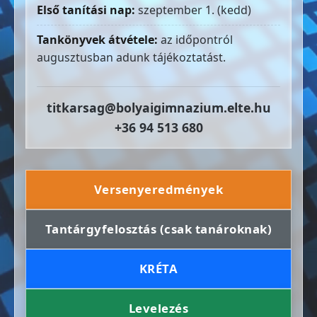
Első tanítási nap:
szeptember 1. (kedd)
Tankönyvek átvétele:
az időpontról
augusztusban adunk tájékoztatást.
titkarsag@bolyaigimnazium.elte.hu
+36 94 513 680
Versenyeredmények
Tantárgyfelosztás (csak tanároknak)
KRÉTA
Levelezés